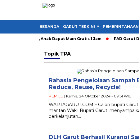
BERANDA
GARUT TERKINI
PEMERINTAHAAN
y Garut Dibuka, Anak Dapat Main Gratis 1 Jam
PAD Garut Dip
Topik
TPA
Rahasia Pengelolaan Sampah E
Reduce, Reuse, Recycle!
PEMILU
| Kamis, 24 Oktober 2024 - 09:51 WIB
WARTAGARUT.COM – Calon bupati Garut n
mantan Wakil Bupati Garut, menyampaik
berkelanjutan…
DLH Garut Berhasil Kurangi S