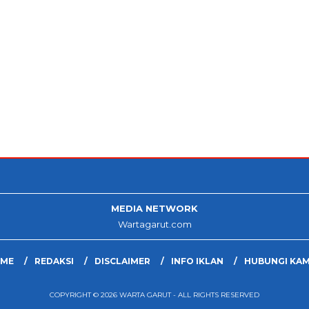
MEDIA NETWORK
Wartagarut.com
ME
REDAKSI
DISCLAIMER
INFO IKLAN
HUBUNGI KAM
COPYRIGHT © 2026 WARTA GARUT - ALL RIGHTS RESERVED