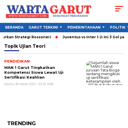
BERANDA
GARUT TERKINI
PEMERINTAHAAN
POLITIK
ncurkan Strategi Rossoneri
Juventus vs Inter 1-2: Ini 3 Gol yan
Topik
Ujian Teori
PENDIDIKAN
MAN 1 Garut Tingkatkan
Kompetensi Siswa Lewat Uji
Sertifikasi Keahlian
Kamis, 30 Maret 2023 - 03:35 WIB
TRENDING