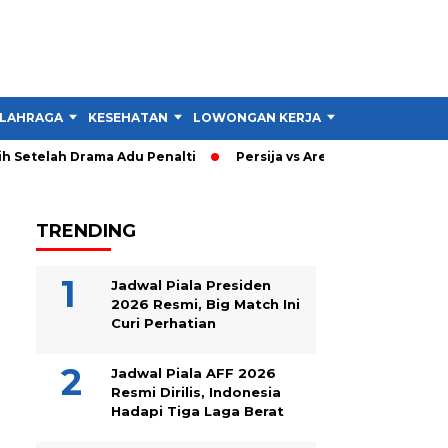
LAHRAGA
KESEHATAN
LOWONGAN KERJA
TIPS DAN TRIK
Setelah Drama Adu Penalti
Persija vs Arema: Persija Menang 
TRENDING
Jadwal Piala Presiden
2026 Resmi, Big Match Ini
Curi Perhatian
Jadwal Piala AFF 2026
Resmi Dirilis, Indonesia
Hadapi Tiga Laga Berat