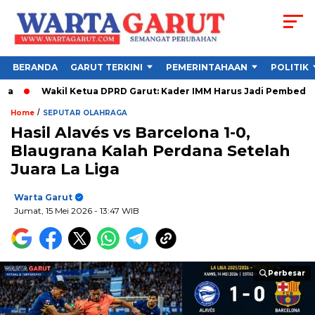
BERANDA
GARUT TERKINI
PEMERINTAHAAN
POLITIK
kil Ketua DPRD Garut: Kader IMM Harus Jadi Pembeda, Ini Alasan
/
Home
SEPUTAR OLAHRAGA
Hasil Alavés vs Barcelona 1-0,
Blaugrana Kalah Perdana Setelah
Juara La Liga
Warta Garut
Jumat, 15 Mei 2026
- 13:47 WIB
Perbesar
Perbesar