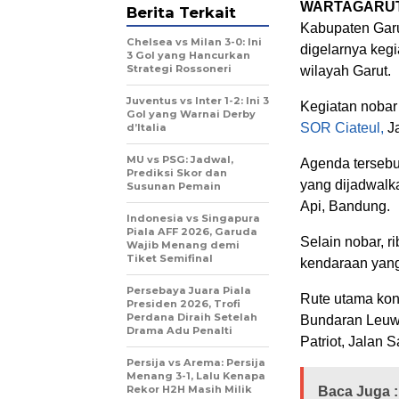
WARTAGARU
Berita Terkait
Kabupaten Garu
Chelsea vs Milan 3-0: Ini
digelarnya keg
3 Gol yang Hancurkan
Strategi Rossoneri
wilayah Garut.
Juventus vs Inter 1-2: Ini 3
Kegiatan nobar
Gol yang Warnai Derby
SOR Ciateul,
Ja
d’Italia
MU vs PSG: Jadwal,
Agenda tersebu
Prediksi Skor dan
yang dijadwalk
Susunan Pemain
Api, Bandung.
Indonesia vs Singapura
Piala AFF 2026, Garuda
Selain nobar, 
Wajib Menang demi
Tiket Semifinal
kendaraan yang
Persebaya Juara Piala
Rute utama kon
Presiden 2026, Trofi
Perdana Diraih Setelah
Bundaran Leuw
Drama Adu Penalti
Patriot, Jalan 
Persija vs Arema: Persija
Menang 3-1, Lalu Kenapa
Rekor H2H Masih Milik
Baca Juga :