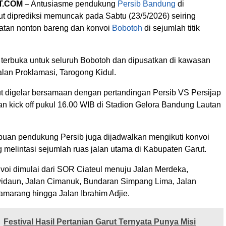
T.COM
– Antusiasme pendukung
Persib Bandung
di
t diprediksi memuncak pada Sabtu (23/5/2026) seiring
iatan nonton bareng dan konvoi
Bobotoh
di sejumlah titik
 terbuka untuk seluruh Bobotoh dan dipusatkan di kawasan
lan Proklamasi, Tarogong Kidul.
t digelar bersamaan dengan pertandingan Persib VS Persijap
an kick off pukul 16.00 WIB di Stadion Gelora Bandung Lautan
ribuan pendukung Persib juga dijadwalkan mengikuti konvoi
 melintasi sejumlah ruas jalan utama di Kabupaten Garut.
voi dimulai dari SOR Ciateul menuju Jalan Merdeka,
idaun, Jalan Cimanuk, Bundaran Simpang Lima, Jalan
Samarang hingga Jalan Ibrahim Adjie.
Festival Hasil Pertanian Garut Ternyata Punya Misi