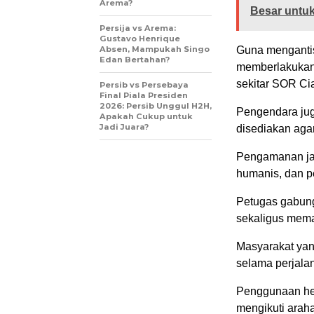
Arema?
Besar untuk
Persija vs Arema:
Gustavo Henrique
Absen, Mampukah Singo
Guna mengantis
Edan Bertahan?
memberlakukan 
sekitar SOR Ci
Persib vs Persebaya
Final Piala Presiden
2026: Persib Unggul H2H,
Pengendara jug
Apakah Cukup untuk
Jadi Juara?
disediakan aga
Pengamanan jal
humanis, dan pe
Petugas gabung
sekaligus mema
Masyarakat yan
selama perjala
Penggunaan hel
mengikuti arah