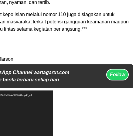
an, nyaman, dan tertib.
 kepolisian melalui nomor 110 juga disiagakan untuk
an masyarakat terkait potensi gangguan keamanan maupun
u lintas selama kegiatan berlangsung.***
Tarsoni
sApp Channel wartagarut.com
Follow
 berita terbaru setiap hari
026-08-03-at-18.56.48.mp4?_=1