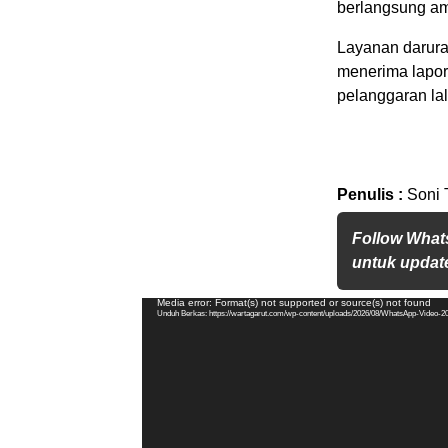
berlangsung am
Layanan darurat
menerima lapor
pelanggaran lal
Penulis :
Soni 
Follow What
untuk update
Pemutar
Media error: Format(s) not supported or source(s) not found
Unduh Berkas: https://wartagarut.com/wp-content/uploads/2026/08/WhatsApp-Video-2
Video