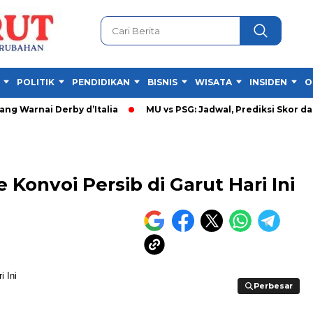
POLITIK
PENDIDIKAN
BISNIS
WISATA
INSIDEN
O
i Derby d’Italia
MU vs PSG: Jadwal, Prediksi Skor dan Susuna
Konvoi Persib di Garut Hari Ini
Perbesar
Perbesar