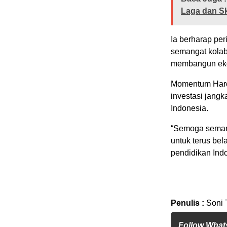
Laga dan S
Ia berharap pe
semangat kolabo
membangun ekos
Momentum Hardi
investasi jang
Indonesia.
“Semoga semang
untuk terus bel
pendidikan Ind
Penulis :
Soni 
Follow What