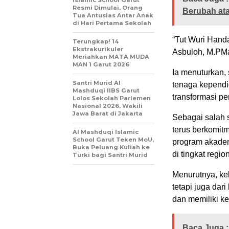
Islamic School Garut
Resmi Dimulai, Orang
Berubah ata
Tua Antusias Antar Anak
di Hari Pertama Sekolah
“Tut Wuri Handa
Terungkap! 14
Ekstrakurikuler
Asbuloh, M.PMa
Meriahkan MATA MUDA
MAN 1 Garut 2026
Ia menuturkan,
Santri Murid Al
tenaga kependi
Mashduqi IIBS Garut
transformasi pe
Lolos Sekolah Parlemen
Nasional 2026, Wakili
Jawa Barat di Jakarta
Sebagai salah 
terus berkomit
Al Mashduqi Islamic
School Garut Teken MoU,
program akadem
Buka Peluang Kuliah ke
di tingkat regio
Turki bagi Santri Murid
Menurutnya, keb
tetapi juga dar
dan memiliki ke
Baca Juga :