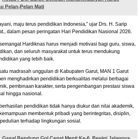
u Pelan-Pelan Mati
yani, maju terus pendidikan Indonesia,” ujar Drs. H. Sarip
t., dalam pesan peringatan Hari Pendidikan Nasional 2026.
 semangat Hardiknas harus menjadi motivasi bagi guru, siswa,
dikan, dan seluruh masyarakat untuk terus mendukung
ndidikan yang lebih baik.
satu madrasah unggulan di Kabupaten Garut, MAN 1 Garut
men menghadirkan pendidikan berkualitas melalui berbagai
ik, pembinaan karakter, serta pengembangan prestasi siswa
nal hingga nasional.
erhasilan pendidikan tidak hanya diukur dari nilai akademik,
i kemampuan membentuk pribadi yang berintegritas, disiplin,
pedulian terhadap lingkungan sosial.
Gagal Bendung Gol Cepat Menit Ke-6, Begini Jalannya