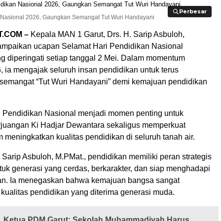
Perbesar
Perbesar
 Nasional 2026, Gaungkan Semangat Tut Wuri Handayani
.COM –
Kepala MAN 1 Garut, Drs. H. Sarip Asbuloh,
mpaikan ucapan Selamat Hari Pendidikan Nasional
ng diperingati setiap tanggal 2 Mei. Dalam momentum
 ia mengajak seluruh insan pendidikan untuk terus
emangat “Tut Wuri Handayani” demi kemajuan pendidikan
i Pendidikan Nasional menjadi momen penting untuk
rjuangan
Ki Hadjar Dewantara
sekaligus memperkuat
meningkatkan kualitas pendidikan di seluruh tanah air.
 Sarip Asbuloh, M.PMat., pendidikan memiliki peran strategis
k generasi yang cerdas, berkarakter, dan siap menghadapi
an. Ia menegaskan bahwa kemajuan bangsa sangat
 kualitas pendidikan yang diterima generasi muda.
Ketua PDM Garut: Sekolah Muhammadiyah Harus