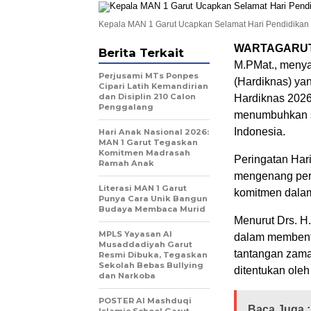
Kepala MAN 1 Garut Ucapkan Selamat Hari Pendidikan
WARTAGARUT
Berita Terkait
M.PMat., menya
Perjusami MTs Ponpes
(Hardiknas) ya
Cipari Latih Kemandirian
dan Disiplin 210 Calon
Hardiknas 2026,
Penggalang
menumbuhkan s
Indonesia.
Hari Anak Nasional 2026:
MAN 1 Garut Tegaskan
Komitmen Madrasah
Peringatan Har
Ramah Anak
mengenang pe
Literasi MAN 1 Garut
komitmen dalam 
Punya Cara Unik Bangun
Budaya Membaca Murid
Menurut Drs. H.
MPLS Yayasan Al
dalam membentu
Musaddadiyah Garut
tantangan zam
Resmi Dibuka, Tegaskan
Sekolah Bebas Bullying
ditentukan oleh
dan Narkoba
POSTER Al Mashduqi
Baca Juga :