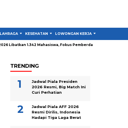
LAHRAGA
KESEHATAN
LOWONGAN KERJA
TIPS DAN TRIK
batkan 1.342 Mahasiswa, Fokus Pemberdayaan Masyarakat
Pe
TRENDING
Jadwal Piala Presiden
2026 Resmi, Big Match Ini
Curi Perhatian
Jadwal Piala AFF 2026
Resmi Dirilis, Indonesia
Hadapi Tiga Laga Berat