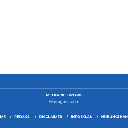
MEDIA NETWORK
Wartagarut.com
ME
REDAKSI
DISCLAIMER
INFO IKLAN
HUBUNGI KAM