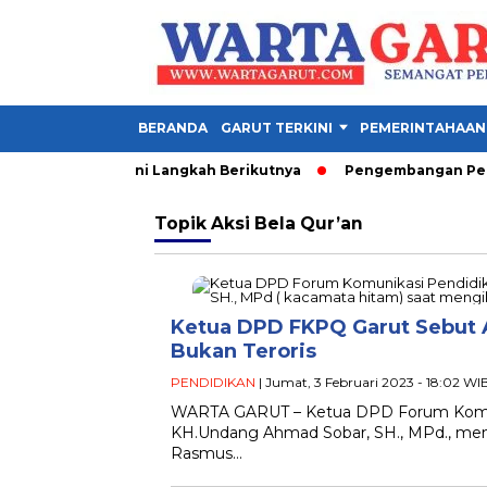
BERANDA
GARUT TERKINI
PEMERINTAHAAN
rkuat UNJANI, Ini Langkah Berikutnya
Pengembangan Pertani
Topik
Aksi Bela Qur’an
Ketua DPD FKPQ Garut Sebut A
Bukan Teroris
PENDIDIKAN
| Jumat, 3 Februari 2023 - 18:02 WI
WARTA GARUT – Ketua DPD Forum Komuni
KH.Undang Ahmad Sobar, SH., MPd., men
Rasmus…