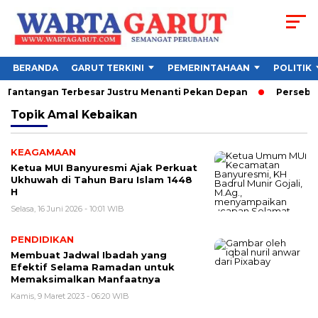
BERANDA
GARUT TERKINI
PEMERINTAHAAN
POLITIK
, Tantangan Terbesar Justru Menanti Pekan Depan
Persebaya 
Topik
Amal Kebaikan
KEAGAMAAN
Ketua MUI Banyuresmi Ajak Perkuat
Ukhuwah di Tahun Baru Islam 1448
H
Selasa, 16 Juni 2026 - 10:01 WIB
PENDIDIKAN
Membuat Jadwal Ibadah yang
Efektif Selama Ramadan untuk
Memaksimalkan Manfaatnya
Kamis, 9 Maret 2023 - 06:20 WIB