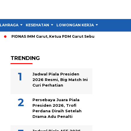
LAHRAGA
KESEHATAN
LOWONGAN KERJA
TIPS DAN TRIK
PIDNAS IMM Garut, Ketua PDM Garut Sebut RTL Lebih Penting d
TRENDING
Jadwal Piala Presiden
2026 Resmi, Big Match Ini
Curi Perhatian
Persebaya Juara Piala
Presiden 2026, Trofi
Perdana Diraih Setelah
Drama Adu Penalti