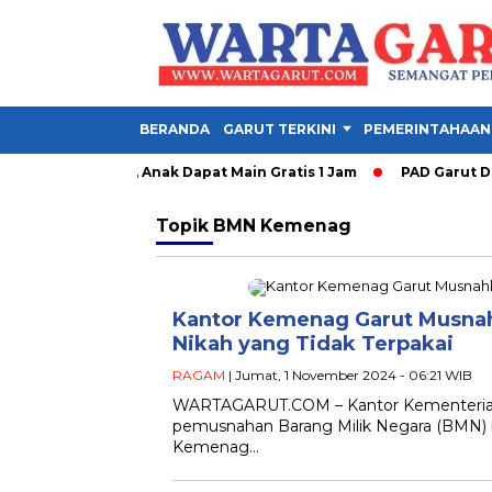
BERANDA
GARUT TERKINI
PEMERINTAHAAN
 Garut Dibuka, Anak Dapat Main Gratis 1 Jam
PAD Garut Dipa
Topik
BMN Kemenag
Kantor Kemenag Garut Musnah
Nikah yang Tidak Terpakai
RAGAM
| Jumat, 1 November 2024 - 06:21 WIB
WARTAGARUT.COM – Kantor Kementeria
pemusnahan Barang Milik Negara (BMN) be
Kemenag…