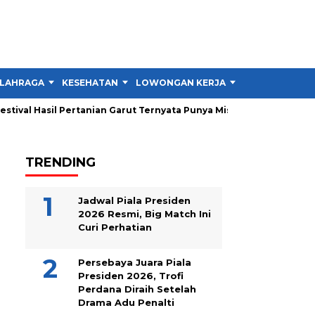
LAHRAGA
KESEHATAN
LOWONGAN KERJA
TIPS DAN TRIK
ival Hasil Pertanian Garut Ternyata Punya Misi Besar untuk Petani
TRENDING
Jadwal Piala Presiden
2026 Resmi, Big Match Ini
Curi Perhatian
Persebaya Juara Piala
Presiden 2026, Trofi
Perdana Diraih Setelah
Drama Adu Penalti