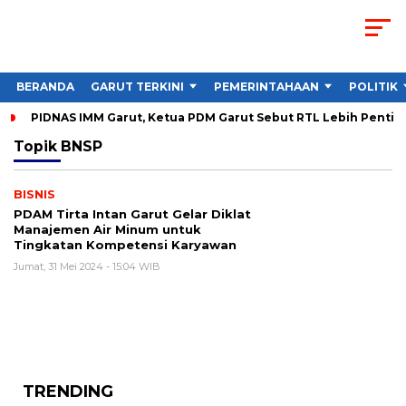
BERANDA
GARUT TERKINI
PEMERINTAHAAN
POLITIK
PIDNAS IMM Garut, Ketua PDM Garut Sebut RTL Lebih Penting
Topik
BNSP
BISNIS
PDAM Tirta Intan Garut Gelar Diklat
Manajemen Air Minum untuk
Tingkatan Kompetensi Karyawan
Jumat, 31 Mei 2024 - 15:04 WIB
TRENDING