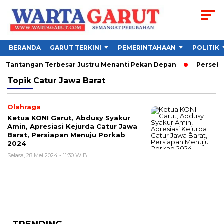
BERANDA
GARUT TERKINI
PEMERINTAHAAN
POLITIK
6, Tantangan Terbesar Justru Menanti Pekan Depan
Persebaya
Topik
Catur Jawa Barat
Olahraga
Ketua KONI Garut, Abdusy Syakur
Amin, Apresiasi Kejurda Catur Jawa
Barat, Persiapan Menuju Porkab
2024
Selasa, 28 Mei 2024 - 11:30 WIB