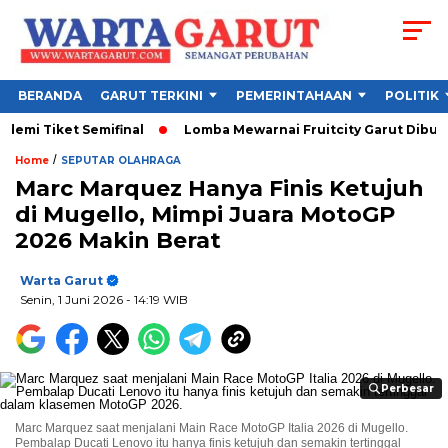
BERANDA
GARUT TERKINI
PEMERINTAHAAN
POLITIK
et Semifinal
Lomba Mewarnai Fruitcity Garut Dibuka, Anak Da
/
Home
SEPUTAR OLAHRAGA
Marc Marquez Hanya Finis Ketujuh
di Mugello, Mimpi Juara MotoGP
2026 Makin Berat
Warta Garut
Senin, 1 Juni 2026
- 14:19 WIB
Perbesar
Perbesar
Marc Marquez saat menjalani Main Race MotoGP Italia 2026 di Mugello.
Pembalap Ducati Lenovo itu hanya finis ketujuh dan semakin tertinggal