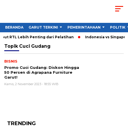
BERANDA
GARUT TERKINI
PEMERINTAHAAN
POLITIK
ut RTL Lebih Penting dari Pelatihan
Indonesia vs Singapura
Topik
Cuci Gudang
BISNIS
Promo Cuci Gudang: Diskon Hingga
50 Persen di Agrapana Furniture
Garut!
Kamis, 2 November 2023 - 18:55 WIB
TRENDING