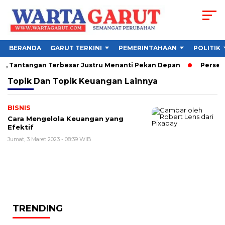
BERANDA
GARUT TERKINI
PEMERINTAHAAN
POLITIK
26, Tantangan Terbesar Justru Menanti Pekan Depan
Persebay
Topik
Dan Topik Keuangan Lainnya
BISNIS
Cara Mengelola Keuangan yang
Efektif
Jumat, 3 Maret 2023 - 08:39 WIB
TRENDING