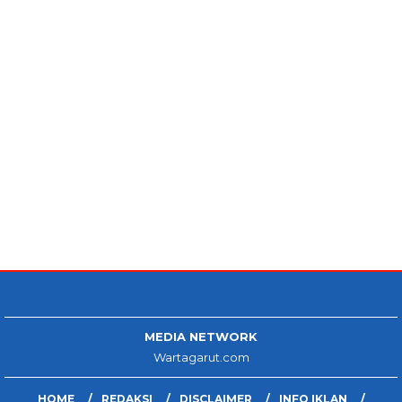
MEDIA NETWORK
Wartagarut.com
HOME
REDAKSI
DISCLAIMER
INFO IKLAN