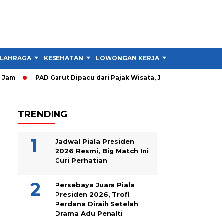
LAHRAGA
KESEHATAN
LOWONGAN KERJA
TIPS DAN TRIK
am
PAD Garut Dipacu dari Pajak Wisata, Jalan Menuju Objek A
TRENDING
Jadwal Piala Presiden
2026 Resmi, Big Match Ini
Curi Perhatian
Persebaya Juara Piala
Presiden 2026, Trofi
Perdana Diraih Setelah
Drama Adu Penalti