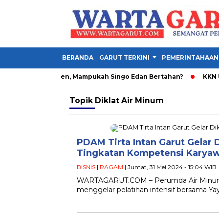
BERANDA
GARUT TERKINI
PEMERINTAHAAN
avo Henrique Absen, Mampukah Singo Edan Bertahan?
KKN UNI
Topik
Diklat Air Minum
PDAM Tirta Intan Garut Gelar
Tingkatan Kompetensi Karya
BISNIS
|
RAGAM
| Jumat, 31 Mei 2024 - 15:04 WIB
WARTAGARUT.COM – Perumda Air Minum (
menggelar pelatihan intensif bersama Ya