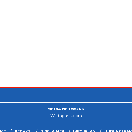
MEDIA NETWORK
Wartagarut.com
ME
REDAKSI
DISCLAIMER
INFO IKLAN
HUBUNGI KAM