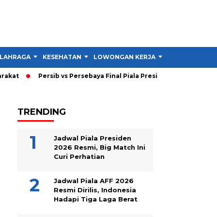
LAHRAGA
KESEHATAN
LOWONGAN KERJA
TIPS DAN TRIK
kat
Persib vs Persebaya Final Piala Presiden 2026: Persib Un
TRENDING
Jadwal Piala Presiden
2026 Resmi, Big Match Ini
Curi Perhatian
Jadwal Piala AFF 2026
Resmi Dirilis, Indonesia
Hadapi Tiga Laga Berat