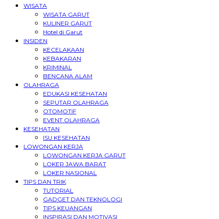
WISATA
WISATA GARUT
KULINER GARUT
Hotel di Garut
INSIDEN
KECELAKAAN
KEBAKARAN
KRIMINAL
BENCANA ALAM
OLAHRAGA
EDUKASI KESEHATAN
SEPUTAR OLAHRAGA
OTOMOTIF
EVENT OLAHRAGA
KESEHATAN
ISU KESEHATAN
LOWONGAN KERJA
LOWONGAN KERJA GARUT
LOKER JAWA BARAT
LOKER NASIONAL
TIPS DAN TRIK
TUTORIAL
GADGET DAN TEKNOLOGI
TIPS KEUANGAN
INSPIRASI DAN MOTIVASI