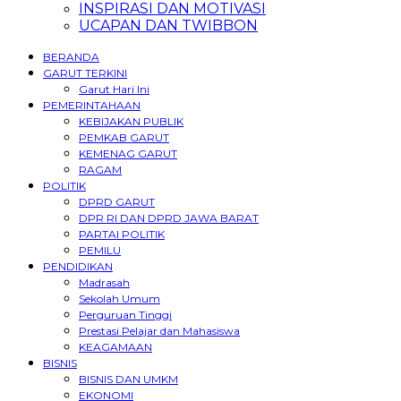
INSPIRASI DAN MOTIVASI
UCAPAN DAN TWIBBON
BERANDA
GARUT TERKINI
Garut Hari Ini
PEMERINTAHAAN
KEBIJAKAN PUBLIK
PEMKAB GARUT
KEMENAG GARUT
RAGAM
POLITIK
DPRD GARUT
DPR RI DAN DPRD JAWA BARAT
PARTAI POLITIK
PEMILU
PENDIDIKAN
Madrasah
Sekolah Umum
Perguruan Tinggi
Prestasi Pelajar dan Mahasiswa
KEAGAMAAN
BISNIS
BISNIS DAN UMKM
EKONOMI