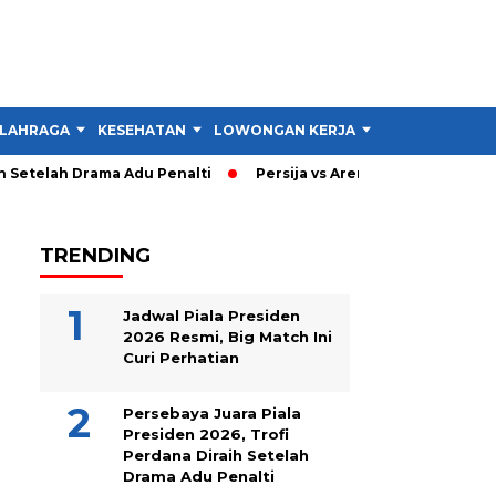
LAHRAGA
KESEHATAN
LOWONGAN KERJA
TIPS DAN TRIK
Setelah Drama Adu Penalti
Persija vs Arema: Persija Menang 3
TRENDING
Jadwal Piala Presiden
2026 Resmi, Big Match Ini
Curi Perhatian
Persebaya Juara Piala
Presiden 2026, Trofi
Perdana Diraih Setelah
Drama Adu Penalti