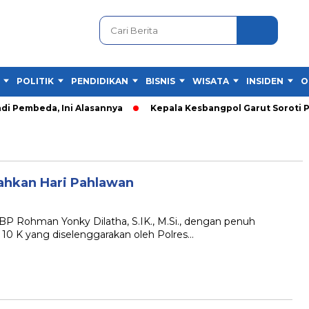
POLITIK
PENDIDIKAN
BISNIS
WISATA
INSIDEN
O
di Pembeda, Ini Alasannya
Kepala Kesbangpol Garut Soroti P
iahkan Hari Pahlawan
 Rohman Yonky Dilatha, S.IK., M.Si., dengan penuh
10 K yang diselenggarakan oleh Polres…