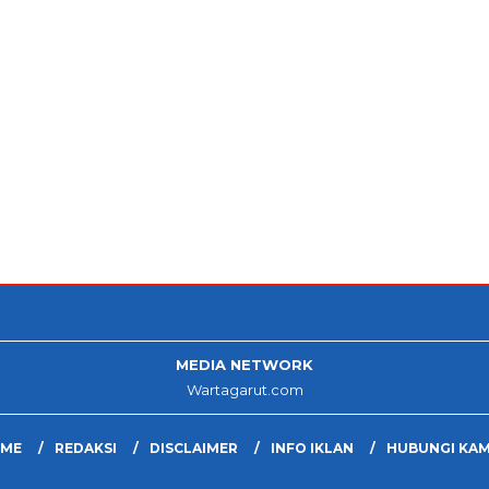
MEDIA NETWORK
Wartagarut.com
ME
REDAKSI
DISCLAIMER
INFO IKLAN
HUBUNGI KAM