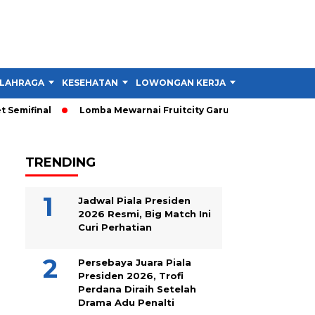
LAHRAGA
KESEHATAN
LOWONGAN KERJA
TIPS DAN TRIK
emifinal
Lomba Mewarnai Fruitcity Garut Dibuka, Anak Dapat 
TRENDING
Jadwal Piala Presiden
2026 Resmi, Big Match Ini
Curi Perhatian
Persebaya Juara Piala
Presiden 2026, Trofi
Perdana Diraih Setelah
Drama Adu Penalti