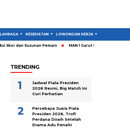
LAHRAGA
KESEHATAN
LOWONGAN KERJA
TIPS DAN TRIK
i Skor dan Susunan Pemain
MAN 1 Garut Gelar Cek Kesehatan d
TRENDING
Jadwal Piala Presiden
2026 Resmi, Big Match Ini
Curi Perhatian
Persebaya Juara Piala
Presiden 2026, Trofi
Perdana Diraih Setelah
Drama Adu Penalti