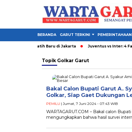
BERANDA
GARUT TERKINI
PEMERINTAHAAN
Adu Taktik 2 Pelatih Baru di Jakarta
Juventus vs Inter: 4 Fak
Topik
Golkar Garut
Bakal Calon Bupati Garut A. S
Golkar, Siap Gaet Dukungan L
PEMILU
| Jumat, 7 Juni 2024 - 07:43 WIB
WARTAGARUT.COM – Bakal calon Bupati Gar
mengungkapkan bahwa hasil survei interna