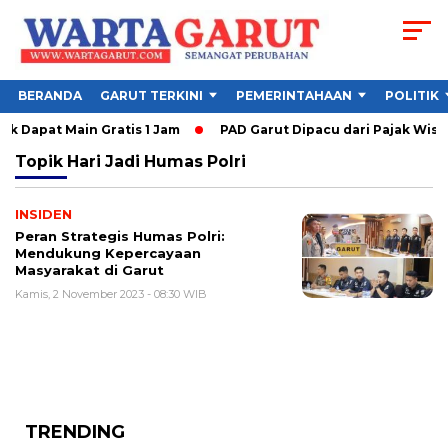
BERANDA
GARUT TERKINI
PEMERINTAHAAN
POLITIK
 Dapat Main Gratis 1 Jam
PAD Garut Dipacu dari Pajak Wisat
Topik
Hari Jadi Humas Polri
INSIDEN
Peran Strategis Humas Polri:
Mendukung Kepercayaan
Masyarakat di Garut
Kamis, 2 November 2023 - 08:30 WIB
TRENDING