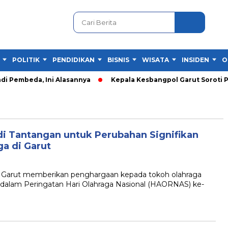
POLITIK
PENDIDIKAN
BISNIS
WISATA
INSIDEN
O
di Pembeda, Ini Alasannya
Kepala Kesbangpol Garut Soroti P
di Tantangan untuk Perubahan Signifikan
a di Garut
arut memberikan penghargaan kepada tokoh olahraga
an dalam Peringatan Hari Olahraga Nasional (HAORNAS) ke-