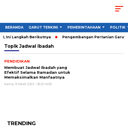
BERANDA
GARUT TERKINI
PEMERINTAHAAN
POLITIK
, Ini Langkah Berikutnya
Pengembangan Pertanian Garut Did
Topik
Jadwal Ibadah
PENDIDIKAN
Membuat Jadwal Ibadah yang
Efektif Selama Ramadan untuk
Memaksimalkan Manfaatnya
Kamis, 9 Maret 2023 - 06:20 WIB
TRENDING