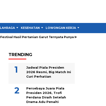
LAHRAGA
KESEHATAN
LOWONGAN KERJA
TIPS DAN TRIK
stival Hasil Pertanian Garut Ternyata Punya Misi Besar untuk Petan
TRENDING
Jadwal Piala Presiden
2026 Resmi, Big Match Ini
Curi Perhatian
Persebaya Juara Piala
Presiden 2026, Trofi
Perdana Diraih Setelah
Drama Adu Penalti