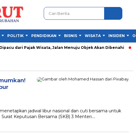
POLITIK
PENDIDIKAN
BISNIS
WISATA
INSIDEN
O
acu dari Pajak Wisata, Jalan Menuju Objek Akan Dibenahi
Fe
umumkan!
bur
etapkan jadwal libur nasional dan cuti bersama untuk
alui Surat Keputusan Bersama (SKB) 3 Menteri….