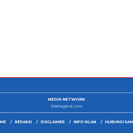
MEDIA NETWORK
Wartagarut.com
ME
REDAKSI
DISCLAIMER
INFO IKLAN
HUBUNGI KAM