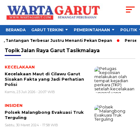
BERANDA
GARUT TERKINI
PEMERINTAHAAN
POLITIK
26, Tantangan Terbesar Justru Menanti Pekan Depan
Persebay
Topik
Jalan Raya Garut Tasikmalaya
KECELAKAAN
Kecelakaan Maut di Cilawu Garut
Sisakan Fakta yang Jadi Perhatian
Polisi
Kamis, 23 Juli 2026 - 20:07 WIB
INSIDEN
Polsek Malangbong Evakuasi Truk
Terguling
Sabtu, 30 Maret 2024 - 17:58 WIB