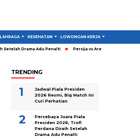
LAHRAGA
KESEHATAN
LOWONGAN KERJA
TIPS DAN TRIK
Setelah Drama Adu Penalti
Persija vs Arema: Persija Menang 3
TRENDING
Jadwal Piala Presiden
2026 Resmi, Big Match Ini
Curi Perhatian
Persebaya Juara Piala
Presiden 2026, Trofi
Perdana Diraih Setelah
Drama Adu Penalti