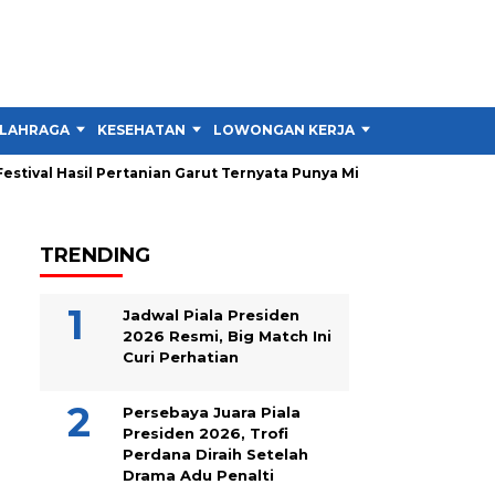
LAHRAGA
KESEHATAN
LOWONGAN KERJA
TIPS DAN TRIK
tival Hasil Pertanian Garut Ternyata Punya Misi Besar untuk Petan
TRENDING
Jadwal Piala Presiden
2026 Resmi, Big Match Ini
Curi Perhatian
Persebaya Juara Piala
Presiden 2026, Trofi
Perdana Diraih Setelah
Drama Adu Penalti