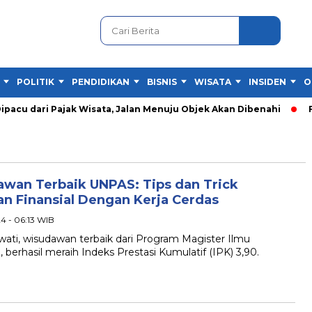
POLITIK
PENDIDIKAN
BISNIS
WISATA
INSIDEN
O
cu dari Pajak Wisata, Jalan Menuju Objek Akan Dibenahi
Fes
wan Terbaik UNPAS: Tips dan Trick
n Finansial Dengan Kerja Cerdas
24 - 06:13 WIB
, wisudawan terbaik dari Program Magister Ilmu
berhasil meraih Indeks Prestasi Kumulatif (IPK) 3,90.