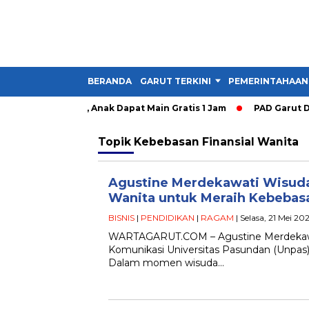
BERANDA
GARUT TERKINI
PEMERINTAHAAN
y Garut Dibuka, Anak Dapat Main Gratis 1 Jam
PAD Garut Dipa
Topik
Kebebasan Finansial Wanita
Agustine Merdekawati Wisuda
Wanita untuk Meraih Kebebasa
BISNIS
|
PENDIDIKAN
|
RAGAM
| Selasa, 21 Mei 20
WARTAGARUT.COM – Agustine Merdekawati
Komunikasi Universitas Pasundan (Unpas), 
Dalam momen wisuda…