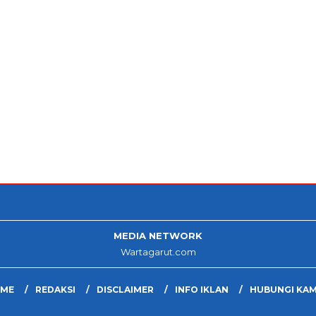
MEDIA NETWORK
Wartagarut.com
ME
REDAKSI
DISCLAIMER
INFO IKLAN
HUBUNGI KAM