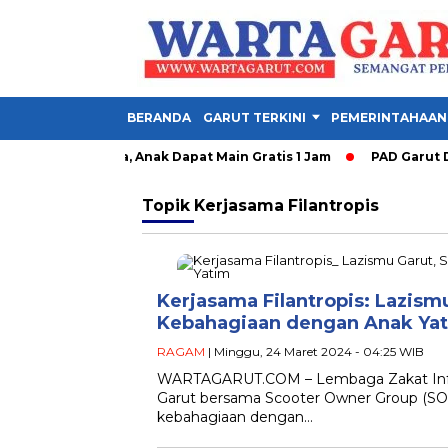
BERANDA
GARUT TERKINI
PEMERINTAHAAN
y Garut Dibuka, Anak Dapat Main Gratis 1 Jam
PAD Garut Dipa
Topik
Kerjasama Filantropis
Kerjasama Filantropis: Lazis
Kebahagiaan dengan Anak Ya
RAGAM
| Minggu, 24 Maret 2024 - 04:25 WIB
WARTAGARUT.COM – Lembaga Zakat Inf
Garut bersama Scooter Owner Group (SO
kebahagiaan dengan…