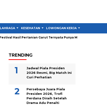
LAHRAGA
KESEHATAN
LOWONGAN KERJA
TIPS DAN TRIK
tival Hasil Pertanian Garut Ternyata Punya Misi Besar untuk Petan
TRENDING
Jadwal Piala Presiden
2026 Resmi, Big Match Ini
Curi Perhatian
Persebaya Juara Piala
Presiden 2026, Trofi
Perdana Diraih Setelah
Drama Adu Penalti