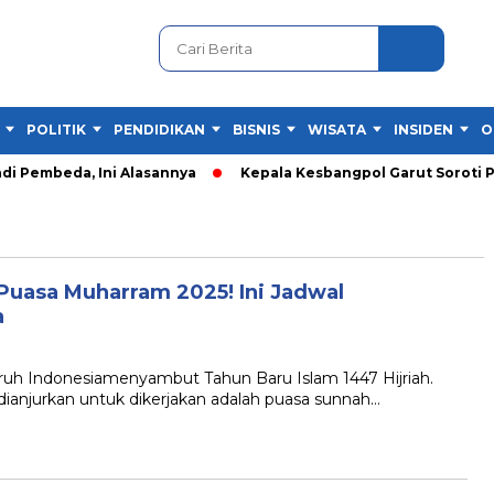
POLITIK
PENDIDIKAN
BISNIS
WISATA
INSIDEN
O
di Pembeda, Ini Alasannya
Kepala Kesbangpol Garut Soroti P
uasa Muharram 2025! Ini Jadwal
a
h Indonesiamenyambut Tahun Baru Islam 1447 Hijriah.
dianjurkan untuk dikerjakan adalah puasa sunnah…