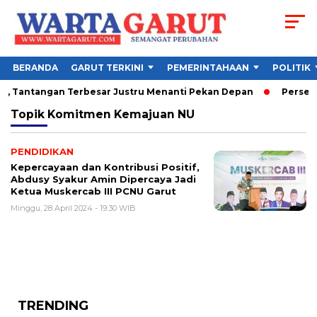
BERANDA
GARUT TERKINI
PEMERINTAHAAN
POLITIK
26, Tantangan Terbesar Justru Menanti Pekan Depan
Persebay
Topik
Komitmen Kemajuan NU
PENDIDIKAN
Kepercayaan dan Kontribusi Positif,
Abdusy Syakur Amin Dipercaya Jadi
Ketua Muskercab III PCNU Garut
Minggu, 28 April 2024 - 19:30 WIB
TRENDING