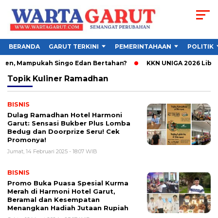
BERANDA
GARUT TERKINI
PEMERINTAHAAN
POLITIK
bsen, Mampukah Singo Edan Bertahan?
KKN UNIGA 2026 Libatk
Topik
Kuliner Ramadhan
BISNIS
Dulag Ramadhan Hotel Harmoni
Garut: Sensasi Bukber Plus Lomba
Bedug dan Doorprize Seru! Cek
Promonya!
Jumat, 14 Februari 2025 - 18:07 WIB
BISNIS
Promo Buka Puasa Spesial Kurma
Merah di Harmoni Hotel Garut,
Beramal dan Kesempatan
Menangkan Hadiah Jutaan Rupiah