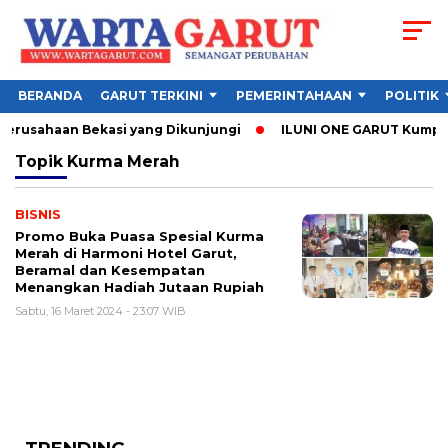
BERANDA
GARUT TERKINI
PEMERINTAHAAN
POLITIK
Perusahaan Bekasi yang Dikunjungi
ILUNI ONE GARUT Kumpulka
Topik
Kurma Merah
BISNIS
Promo Buka Puasa Spesial Kurma
Merah di Harmoni Hotel Garut,
Beramal dan Kesempatan
Menangkan Hadiah Jutaan Rupiah
Sabtu, 16 Maret 2024 - 23:07 WIB