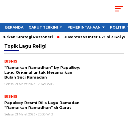
BERANDA
GARUT TERKINI
PEMERINTAHAAN
POLITIK
ancurkan Strategi Rossoneri
Juventus vs Inter 1-2: Ini 3 Gol ya
Topik
Lagu Religi
BISNIS
“Ramaikan Ramadhan” by PapaBoy:
Lagu Original untuk Meramaikan
Bulan Suci Ramadan
Selasa, 21 Maret 2023 - 20:49 WIB
BISNIS
Papaboy Resmi Rilis Lagu Ramadan
“Ramaikan Ramadhan” di Garut
Selasa, 21 Maret 2023 - 20:36 WIB