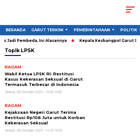
BERANDA
GARUT TERKINI
PEMERINTAHAAN
POLITIK
s Jadi Pembeda, Ini Alasannya
Kepala Kesbangpol Garut Soro
Topik
LPSK
RAGAM
Wakil Ketua LPSK RI: Restitusi
Kasus Kekerasan Seksual di Garut
Termasuk Terbesar di Indonesia
Selasa, 28 Oktober 2025 - 15:56 WIB
RAGAM
Kejaksaan Negeri Garut Terima
Restitusi Rp106 Juta untuk Korban
Kekerasan Seksual
Selasa, 28 Oktober 2025 - 14:57 WIB