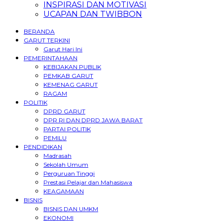
INSPIRASI DAN MOTIVASI
UCAPAN DAN TWIBBON
BERANDA
GARUT TERKINI
Garut Hari Ini
PEMERINTAHAAN
KEBIJAKAN PUBLIK
PEMKAB GARUT
KEMENAG GARUT
RAGAM
POLITIK
DPRD GARUT
DPR RI DAN DPRD JAWA BARAT
PARTAI POLITIK
PEMILU
PENDIDIKAN
Madrasah
Sekolah Umum
Perguruan Tinggi
Prestasi Pelajar dan Mahasiswa
KEAGAMAAN
BISNIS
BISNIS DAN UMKM
EKONOMI