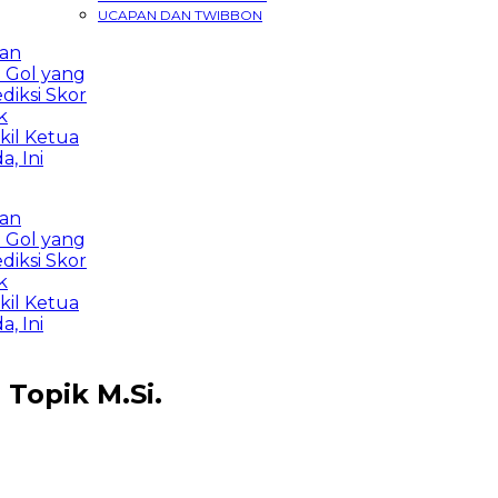
UCAPAN DAN TWIBBON
Gol yang
si Skor
 Ketua
ni
Gol yang
si Skor
 Ketua
ni
Topik
M.Si.