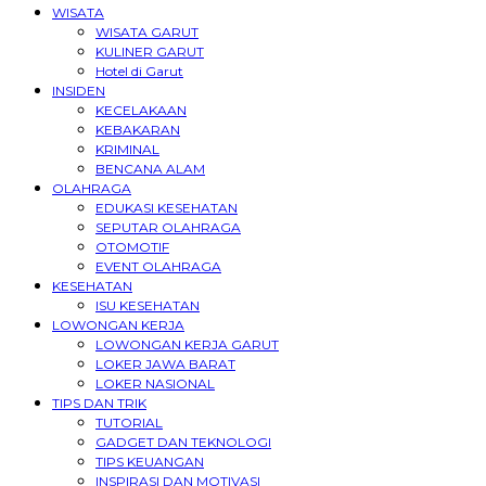
WISATA
WISATA GARUT
KULINER GARUT
Hotel di Garut
INSIDEN
KECELAKAAN
KEBAKARAN
KRIMINAL
BENCANA ALAM
OLAHRAGA
EDUKASI KESEHATAN
SEPUTAR OLAHRAGA
OTOMOTIF
EVENT OLAHRAGA
KESEHATAN
ISU KESEHATAN
LOWONGAN KERJA
LOWONGAN KERJA GARUT
LOKER JAWA BARAT
LOKER NASIONAL
TIPS DAN TRIK
TUTORIAL
GADGET DAN TEKNOLOGI
TIPS KEUANGAN
INSPIRASI DAN MOTIVASI