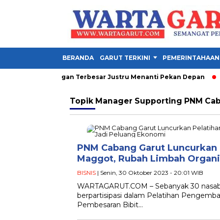
BERANDA
GARUT TERKINI
PEMERINTAHAAN
den 2026, Tantangan Terbesar Justru Menanti Pekan Depan
P
Topik
Manager Supporting PNM Cab
PNM Cabang Garut Luncurkan P
Maggot, Rubah Limbah Organi
BISNIS
| Senin, 30 Oktober 2023 - 20:01 WIB
WARTAGARUT.COM – Sebanyak 30 nasaba
berpartisipasi dalam Pelatihan Pengemba
Pembesaran Bibit…