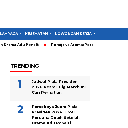
LAHRAGA
KESEHATAN
LOWONGAN KERJA
TIPS DAN TRIK
Drama Adu Penalti
Persija vs Arema: Persija Menang 3-1, Lalu
TRENDING
Jadwal Piala Presiden
2026 Resmi, Big Match Ini
Curi Perhatian
Persebaya Juara Piala
Presiden 2026, Trofi
Perdana Diraih Setelah
Drama Adu Penalti