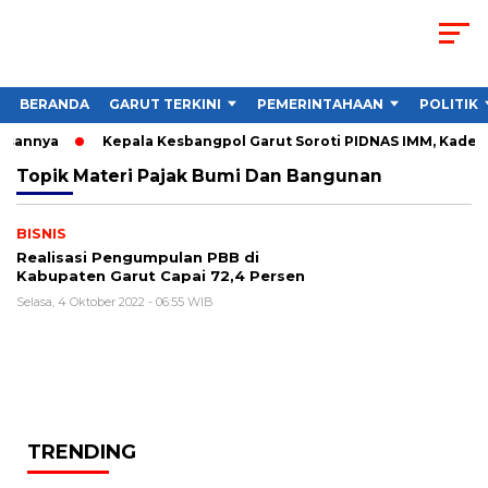
BERANDA
GARUT TERKINI
PEMERINTAHAAN
POLITIK
asannya
Kepala Kesbangpol Garut Soroti PIDNAS IMM, Kader Di
Topik
Materi Pajak Bumi Dan Bangunan
BISNIS
Realisasi Pengumpulan PBB di
Kabupaten Garut Capai 72,4 Persen
Selasa, 4 Oktober 2022 - 06:55 WIB
TRENDING