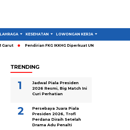
LAHRAGA
KESEHATAN
LOWONGAN KERJA
TIPS DAN TRIK
arut
Pendirian FKG IKKHG Diperkuat UNJANI, Ini Langkah Ber
TRENDING
Jadwal Piala Presiden
2026 Resmi, Big Match Ini
Curi Perhatian
Persebaya Juara Piala
Presiden 2026, Trofi
Perdana Diraih Setelah
Drama Adu Penalti