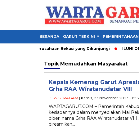
BERANDA
GARUT TERKINI
PEMERINTAHAAN
1 Garut, Ini 3 Perusahaan Bekasi yang Dikunjungi
ILUNI ONE 
Topik
Memudahkan Masyarakat
Kepala Kemenag Garut Apresi
Grha RAA Wiratanudatar VIII
BISNIS
|
RAGAM
| Kamis, 23 November 2023 - 19:1
WARTAGARUT.COM – Pemerintah Kabupa
kesiapannya dalam menyediakan Mal Pel
diberi nama Grha RAA Wiratanudatar VIII
diresmikan…