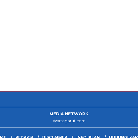
MEDIA NETWORK
Wartagarut.com
ME
REDAKSI
DISCLAIMER
INFO IKLAN
HUBUNGI KAM