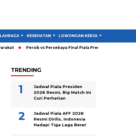
LAHRAGA
KESEHATAN
LOWONGAN KERJA
TIPS DAN TRIK
akat
Persib vs Persebaya Final Piala Presiden 2026: Persib U
TRENDING
Jadwal Piala Presiden
2026 Resmi, Big Match Ini
Curi Perhatian
Jadwal Piala AFF 2026
Resmi Dirilis, Indonesia
Hadapi Tiga Laga Berat