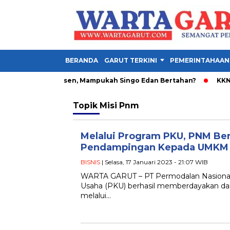
BERANDA
GARUT TERKINI
PEMERINTAHAAN
tavo Henrique Absen, Mampukah Singo Edan Bertahan?
KKN UN
Topik
Misi Pnm
Melalui Program PKU, PNM Ber
Pendampingan Kepada UMKM 
BISNIS
| Selasa, 17 Januari 2023 - 21:07 WIB
WARTA GARUT – PT Permodalan Nasional 
Usaha (PKU) berhasil memberdayakan d
melalui…