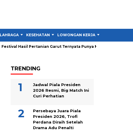
LAHRAGA
KESEHATAN
LOWONGAN KERJA
TIPS DAN TRIK
estival Hasil Pertanian Garut Ternyata Punya Misi Besar untuk Peta
TRENDING
Jadwal Piala Presiden
2026 Resmi, Big Match Ini
Curi Perhatian
Persebaya Juara Piala
Presiden 2026, Trofi
Perdana Diraih Setelah
Drama Adu Penalti