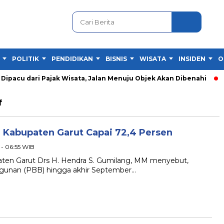
POLITIK
PENDIDIKAN
BISNIS
WISATA
INSIDEN
O
pacu dari Pajak Wisata, Jalan Menuju Objek Akan Dibenahi
F
f
 Kabupaten Garut Capai 72,4 Persen
 - 06:55 WIB
en Garut Drs H. Hendra S. Gumilang, MM menyebut,
gunan (PBB) hingga akhir September…