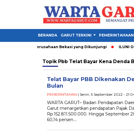
BERANDA
GARUT TERKINI
PEMERINTAHAAN
1 Garut, Ini 3 Perusahaan Bekasi yang Dikunjungi
ILUNI ONE 
Topik
Pbb Telat Bayar Kena Denda 
Telat Bayar PBB Dikenakan De
Bulan
PEMERINTAHAN
| Senin, 5 September 2022 - 21:
WARTA GARUT– Badan Pendapatan Daer
Garut menargetkan pendapatan Pajak Da
Rp.152.811.500.000. Hingga September 202
60,14 persen….