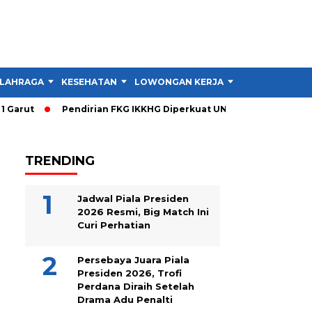
LAHRAGA
KESEHATAN
LOWONGAN KERJA
TIPS DAN TRIK
arut
Pendirian FKG IKKHG Diperkuat UNJANI, Ini Langkah Ber
TRENDING
Jadwal Piala Presiden
2026 Resmi, Big Match Ini
Curi Perhatian
Persebaya Juara Piala
Presiden 2026, Trofi
Perdana Diraih Setelah
Drama Adu Penalti