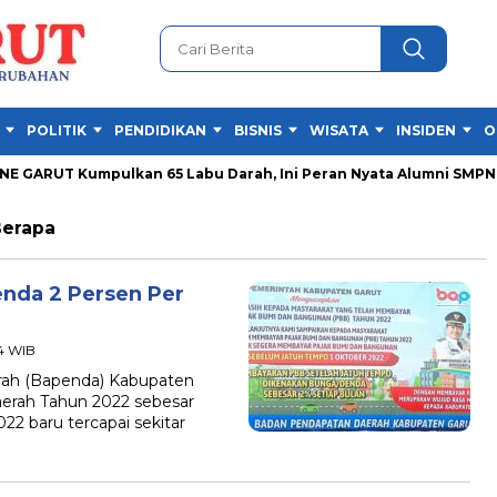
POLITIK
PENDIDIKAN
BISNIS
WISATA
INSIDEN
O
GARUT Kumpulkan 65 Labu Darah, Ini Peran Nyata Alumni SMPN 1 G
Berapa
nda 2 Persen Per
04 WIB
ah (Bapenda) Kabupaten
erah Tahun 2022 sebesar
2 baru tercapai sekitar