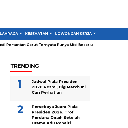
LAHRAGA
KESEHATAN
LOWONGAN KERJA
TIPS DAN TRIK
l Pertanian Garut Ternyata Punya Misi Besar untuk Petani
Per
TRENDING
Jadwal Piala Presiden
2026 Resmi, Big Match Ini
Curi Perhatian
Persebaya Juara Piala
Presiden 2026, Trofi
Perdana Diraih Setelah
Drama Adu Penalti