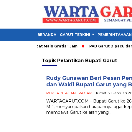
BERANDA
GARUT TERKINI
PEMERINTAHAAN
ibuka, Anak Dapat Main Gratis 1 Jam
PAD Garut Dipacu dari P
Topik
Pelantikan Bupati Garut
Rudy Gunawan Beri Pesan Pen
dan Wakil Bupati Garut yang B
PEMERINTAHAN
|
RAGAM
| Jumat, 21 Februari 2
WARTAGARUT.COM – Bupati Garut ke 26,
MP, menyampaikan harapannya agar kepe
membawa Garut ke arah yang…