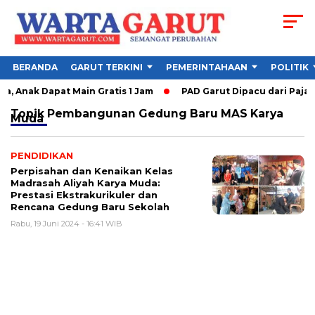
BERANDA
GARUT TERKINI
PEMERINTAHAAN
POLITIK
, Anak Dapat Main Gratis 1 Jam
PAD Garut Dipacu dari Pajak 
Topik
Pembangunan Gedung Baru MAS Karya
Muda
PENDIDIKAN
Perpisahan dan Kenaikan Kelas
Madrasah Aliyah Karya Muda:
Prestasi Ekstrakurikuler dan
Rencana Gedung Baru Sekolah
Rabu, 19 Juni 2024 - 16:41 WIB