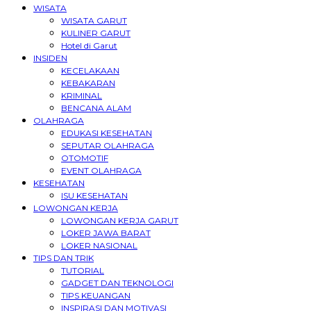
WISATA
WISATA GARUT
KULINER GARUT
Hotel di Garut
INSIDEN
KECELAKAAN
KEBAKARAN
KRIMINAL
BENCANA ALAM
OLAHRAGA
EDUKASI KESEHATAN
SEPUTAR OLAHRAGA
OTOMOTIF
EVENT OLAHRAGA
KESEHATAN
ISU KESEHATAN
LOWONGAN KERJA
LOWONGAN KERJA GARUT
LOKER JAWA BARAT
LOKER NASIONAL
TIPS DAN TRIK
TUTORIAL
GADGET DAN TEKNOLOGI
TIPS KEUANGAN
INSPIRASI DAN MOTIVASI