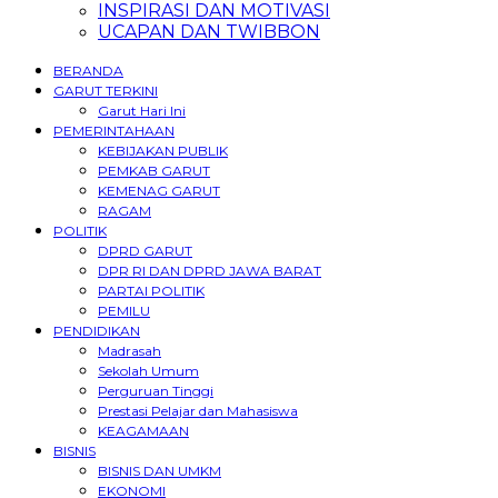
INSPIRASI DAN MOTIVASI
UCAPAN DAN TWIBBON
BERANDA
GARUT TERKINI
Garut Hari Ini
PEMERINTAHAAN
KEBIJAKAN PUBLIK
PEMKAB GARUT
KEMENAG GARUT
RAGAM
POLITIK
DPRD GARUT
DPR RI DAN DPRD JAWA BARAT
PARTAI POLITIK
PEMILU
PENDIDIKAN
Madrasah
Sekolah Umum
Perguruan Tinggi
Prestasi Pelajar dan Mahasiswa
KEAGAMAAN
BISNIS
BISNIS DAN UMKM
EKONOMI