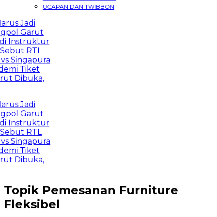
UCAPAN DAN TWIBBON
us Jadi
pol Garut
 Instruktur
ebut RTL
s Singapura
mi Tiket
t Dibuka,
us Jadi
pol Garut
 Instruktur
ebut RTL
s Singapura
mi Tiket
t Dibuka,
Topik
Pemesanan Furniture
Fleksibel