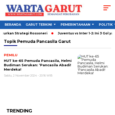
BERANDA
GARUT TERKINI
PEMERINTAHAAN
POLITIK
ncurkan Strategi Rossoneri
Juventus vs Inter 1-2: Ini 3 Gol yan
Topik
Pemuda Pancasila Garut
PEMILU
HUT ke-65 Pemuda Pancasila, Helmi
Budiman Serukan: ‘Pancasila Abadi!
Merdeka!
Sabtu, 2 November 2024 - 20:16 WIB
TRENDING