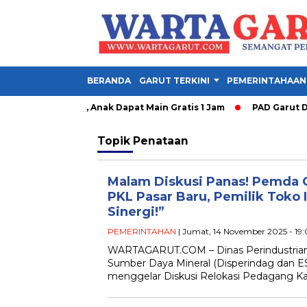
BERANDA
GARUT TERKINI
PEMERINTAHAAN
y Garut Dibuka, Anak Dapat Main Gratis 1 Jam
PAD Garut Dipa
Topik
Penataan
Malam Diskusi Panas! Pemda G
PKL Pasar Baru, Pemilik Toko 
Sinergi!”
PEMERINTAHAN
| Jumat, 14 November 2025 - 19
WARTAGARUT.COM – Dinas Perindustrian
Sumber Daya Mineral (Disperindag dan 
menggelar Diskusi Relokasi Pedagang Ka