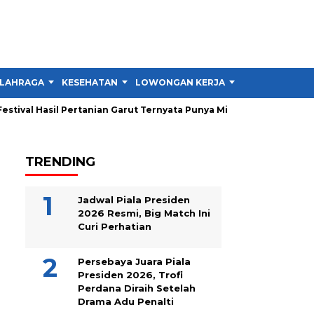
LAHRAGA
KESEHATAN
LOWONGAN KERJA
TIPS DAN TRIK
ival Hasil Pertanian Garut Ternyata Punya Misi Besar untuk Petani
TRENDING
Jadwal Piala Presiden
2026 Resmi, Big Match Ini
Curi Perhatian
Persebaya Juara Piala
Presiden 2026, Trofi
Perdana Diraih Setelah
Drama Adu Penalti