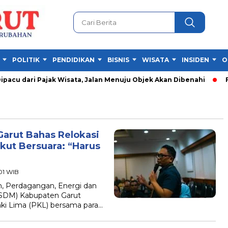
POLITIK
PENDIDIKAN
BISNIS
WISATA
INSIDEN
O
cu dari Pajak Wisata, Jalan Menuju Objek Akan Dibenahi
Fest
arut Bahas Relokasi
Ikut Bersuara: “Harus
:01 WIB
, Perdagangan, Energi dan
ESDM) Kabupaten Garut
ki Lima (PKL) bersama para…