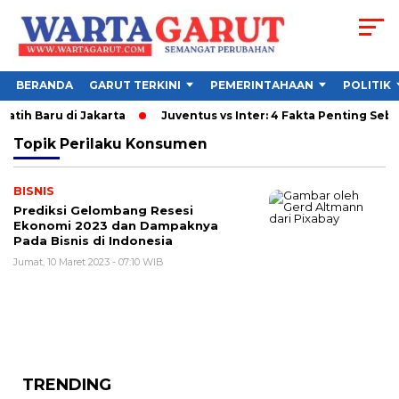
BERANDA
GARUT TERKINI
PEMERINTAHAAN
POLITIK
latih Baru di Jakarta
Juventus vs Inter: 4 Fakta Penting Sebe
Topik
Perilaku Konsumen
BISNIS
Prediksi Gelombang Resesi
Ekonomi 2023 dan Dampaknya
Pada Bisnis di Indonesia
Jumat, 10 Maret 2023 - 07:10 WIB
TRENDING